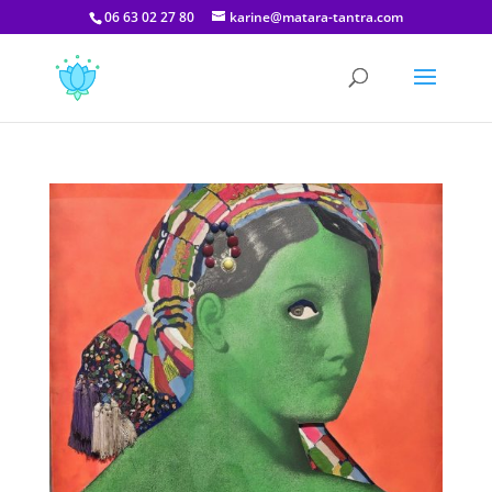
06 63 02 27 80
karine@matara-tantra.com