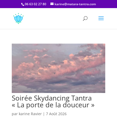
06 63 02 27 80
karine@matara-tantra.com
Soirée Skydancing Tantra
« La porte de la douceur »
par
karine Ravier
|
7 Août 2026