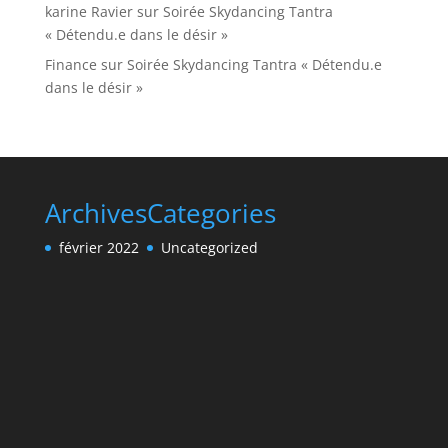
karine Ravier
sur
Soirée Skydancing Tantra
« Détendu.e dans le désir »
Finance
sur
Soirée Skydancing Tantra « Détendu.e
dans le désir »
Archives
Categories
février 2022
Uncategorized