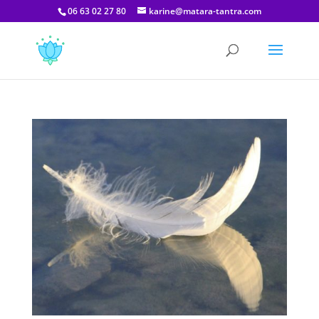
06 63 02 27 80
karine@matara-tantra.com